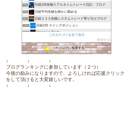
日経225先物リアルタイムトレード日記・ブログ
7位
日経平均先物を静かに眺める
8位
日経２２５先物システムトレード寄り引けブログ
9位
日経225 スイングポジション
10位
Victorious Trade
11位
このカテゴリを全て表示
お金持ちになりたい人達へ 日経225mini
12位
参加する
日経平均を日々研究するブログ
13位
このブログに投票する
日経２２５で勝負！先物・オプションで勝つ方法
14位
アラ還トレーダーTのライフワークトレード
15位
↑ ↑ ↑
ブログランキングに参加しています（２つ）
今後の励みになりますので、よろしければ応援クリック
をして頂けると大変嬉しいです。
↓ ↓ ↓