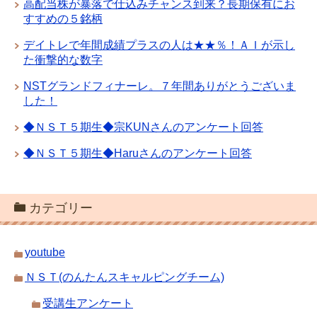
高配当株が暴落で仕込みチャンス到来？長期保有にお
すすめの５銘柄
デイトレで年間成績プラスの人は★★％！ＡＩが示し
た衝撃的な数字
NSTグランドフィナーレ。７年間ありがとうございま
した！
◆ＮＳＴ５期生◆宗KUNさんのアンケート回答
◆ＮＳＴ５期生◆Haruさんのアンケート回答
カテゴリー
youtube
ＮＳＴ(のんたんスキャルピングチーム)
受講生アンケート