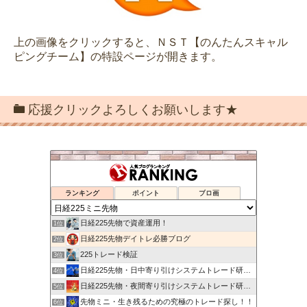
上の画像をクリックすると、ＮＳＴ【のんたんスキャル
ピングチーム】の特設ページが開きます。
応援クリックよろしくお願いします★
ランキング
ポイント
ブロ画
日経225先物で資産運用！
1位
日経225先物デイトレ必勝ブログ
2位
225トレード検証
3位
日経225先物・日中寄り引けシステムトレード研究所
4位
日経225先物・夜間寄り引けシステムトレード研究所
5位
先物ミニ・生き残るための究極のトレード探し！！
6位