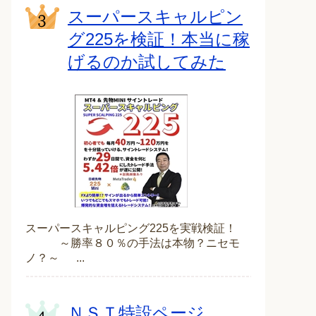
スーパースキャルピン
グ225を検証！本当に稼
げるのか試してみた
スーパースキャルピング225を実戦検証！
～勝率８０％の手法は本物？ニセモ
ノ？～ ...
ＮＳＴ特設ページ