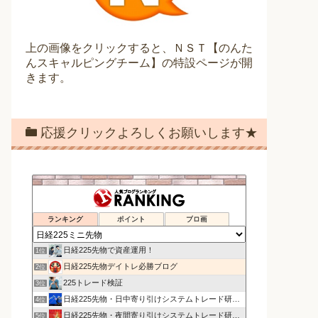
上の画像をクリックすると、ＮＳＴ【のんた
んスキャルピングチーム】の特設ページが開
きます。
応援クリックよろしくお願いします★
ランキング
ポイント
ブロ画
日経225先物で資産運用！
1位
日経225先物デイトレ必勝ブログ
2位
225トレード検証
3位
日経225先物・日中寄り引けシステムトレード研究所
4位
日経225先物・夜間寄り引けシステムトレード研究所
5位