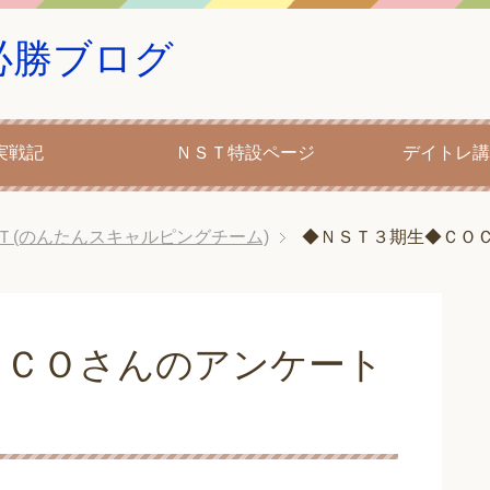
必勝ブログ
実戦記
ＮＳＴ特設ページ
デイトレ講
Ｔ(のんたんスキャルピングチーム)
◆ＮＳＴ３期生◆ＣＯ
ＯＣＯさんのアンケート