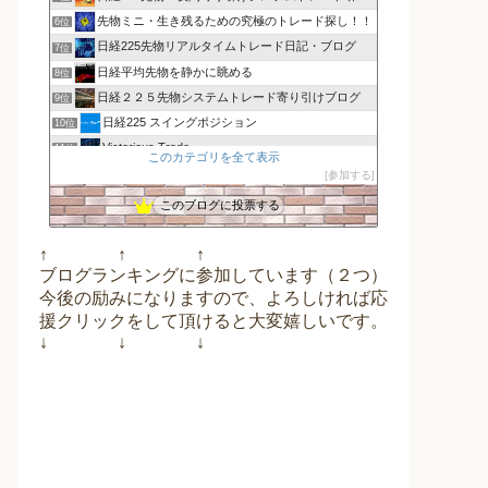
先物ミニ・生き残るための究極のトレード探し！！
6位
日経225先物リアルタイムトレード日記・ブログ
7位
日経平均先物を静かに眺める
8位
日経２２５先物システムトレード寄り引けブログ
9位
日経225 スイングポジション
10位
Victorious Trade
11位
このカテゴリを全て表示
お金持ちになりたい人達へ 日経225mini
12位
参加する
日経平均を日々研究するブログ
13位
このブログに投票する
日経２２５で勝負！先物・オプションで勝つ方法
14位
アラ還トレーダーTのライフワークトレード
15位
↑ ↑ ↑
ブログランキングに参加しています（２つ）
今後の励みになりますので、よろしければ応
援クリックをして頂けると大変嬉しいです。
↓ ↓ ↓