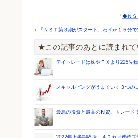
「
◆ＮＳ
「
ＮＳＴ第３期がスタート。わずか１５分で
★この記事のあとに読まれて
デイトレードは株やＦＸより225先
スキャルピングがうまくいく３つの
最悪の投資と最高の投資。トレード
2022年上半期総括。４２カ月連続