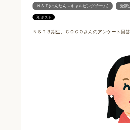
ＮＳＴ(のんたんスキャルピングチーム)
受講
ＮＳＴ３期生、ＣＯＣＯさんのアンケート回答